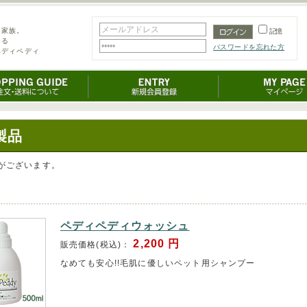
な家族。
記憶
きる
パスワードを忘れた方
ペディペディ
製品
がございます。
ペディペディウォッシュ
2,200
円
販売価格(税込)：
なめても安心!!毛肌に優しいペット用シャンプー