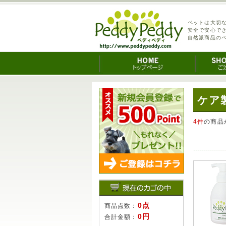
ペットは大切
安全で安心で
自然派商品の
ケア
4件
の商品
0点
商品点数：
0円
合計金額：